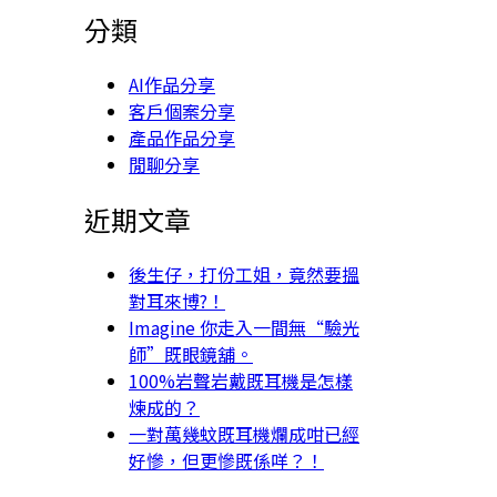
分類
AI作品分享
客戶個案分享
產品作品分享
閒聊分享
近期文章
後生仔，打份工姐，竟然要搵
對耳來博?！
Imagine 你走入一間無“驗光
師”既眼鏡舖。
100%岩聲岩戴既耳機是怎樣
煉成的？
一對萬幾蚊既耳機爛成咁已經
好慘，但更慘既係咩？！