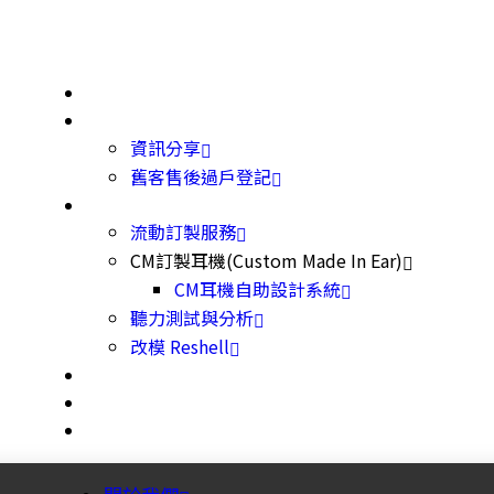
關於我們
最新資訊
資訊分享
舊客售後過戶登記
產品及服務
流動訂製服務
CM訂製耳機(Custom Made In Ear)
CM耳機自助設計系統
聽力測試與分析
改模 Reshell
圖片欣賞
CM耳機自助設計系統
預約查詢