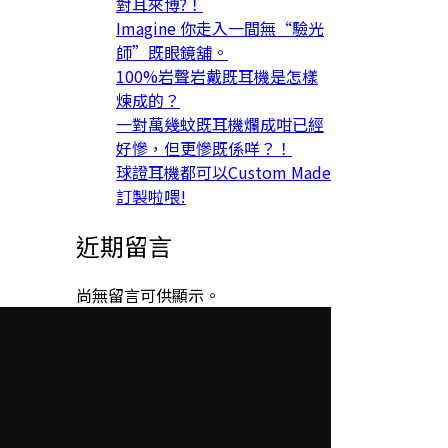
對耳來博?！
Imagine 你走入一間無“驗光
師”既眼鏡舖。
100%岩聲岩戴既耳機是怎樣
煉成的？
一對萬幾蚊既耳機爛成咁已經
好慘，但更慘既係咩？！
球證耳機都可以Custom Made
訂製啦喂!
近期留言
尚無留言可供顯示。