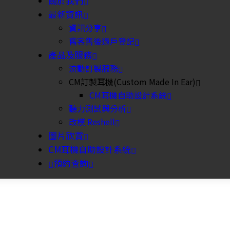
關於我們
最新資訊
資訊分享
舊客售後過戶登記
產品及服務
流動訂製服務
CM訂製耳機(Custom Made In Ear)
CM耳機自助設計系統
聽力測試與分析
改模 Reshell
圖片欣賞
CM耳機自助設計系統
預約查詢