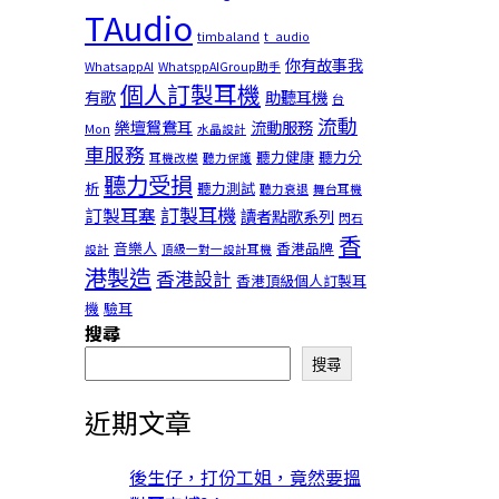
TAudio
timbaland
t_audio
你有故事我
WhatsappAI
WhatsppAIGroup助手
個人訂製耳機
有歌
助聽耳機
台
流動
樂壇鴛鴦耳
流動服務
Mon
水晶設計
車服務
聽力健康
聽力分
耳機改模
聽力保護
聽力受損
析
聽力測試
聽力衰退
舞台耳機
訂製耳機
訂製耳塞
讀者點歌系列
閃石
香
音樂人
香港品牌
設計
頂級一對一設計耳機
港製造
香港設計
香港頂級個人訂製耳
機
驗耳
搜尋
搜尋
近期文章
後生仔，打份工姐，竟然要搵