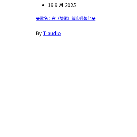
19 9 月 2025
❤️歌名：在（雙餸）飯店遇著他❤️
By
T-audio