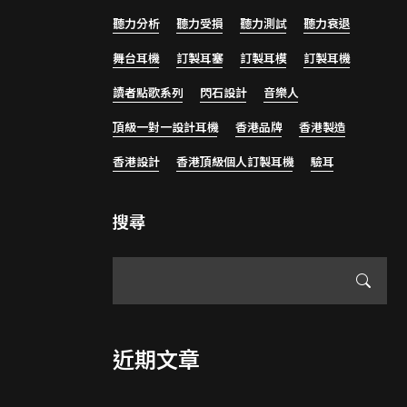
聽力分析
聽力受損
聽力測試
聽力衰退
舞台耳機
訂製耳塞
訂製耳模
訂製耳機
讀者點歌系列
閃石設計
音樂人
頂級一對一設計耳機
香港品牌
香港製造
香港設計
香港頂級個人訂製耳機
驗耳
搜尋
近期文章