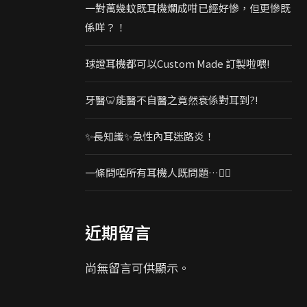
一對萬幾蚊既耳機爛成咁已經好慘，但更慘既
係咩？！
球證耳機都可以Custom Made 訂製啦喂!
牙醫🦷能醫不自醫之竟然衰係對耳到?!
✨長知識✨急性內耳迷路炎！
一條問啞所有耳機人既問題…🤦‍♂️
近期留言
尚無留言可供顯示。