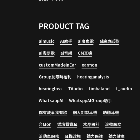
PRODUCT TAG
aimusic
AI助手
ai廣東歌
ai廣東話歌
ai粵語歌
ai音樂
CM耳機
customMadeInEar
earmon
Group友限時福利
hearinganalysis
hearingloss
TAudio
timbaland
t_audio
WhatsappAI
WhatsppAIGroup助手
你有故事我有歌
個人訂製耳機
助聽耳機
台Mon
樂壇鴛鴦耳
水晶設計
流動服務
流動車服務
耳機改模
聽力保護
聽力健康