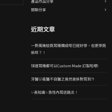
產品作品分享
閒聊分享
近期文章
一對萬幾蚊既耳機爛成咁已經好慘，但更慘既
係咩？！
球證耳機都可以Custom Made 訂製啦喂!
牙醫🦷能醫不自醫之竟然衰係對耳到?!
✨長知識✨急性內耳迷路炎！