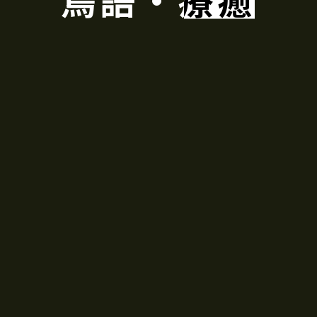
20+年專業耳機及聲
美國THX HOME THEATE
美國AES 正
耳機品牌 LEAR、LeE
過的專業人士(排列不分先後)
肥媽 Maria Cordero